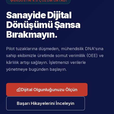
ENDÜSTRI 4.0 ÇÖZÜM ORTAĞI
Sanayide Dijital
Dönüşümü Şansa
Bırakmayın.
Pilot tuzaklarına düşmeden, mühendislik DNA'sına
sahip ekibimizle üretimde somut verimlilik (OEE) ve
kârlılık artışı sağlayın. İşletmenizi verilerle
yönetmeye bugünden başlayın.
Dijital Olgunluğunuzu Ölçün
Başarı Hikayelerini İnceleyin