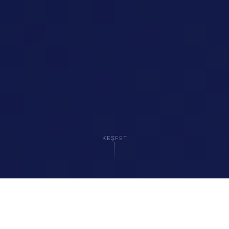
KEŞFET
ENDÜSTRI 4.0 YOLCULUĞUNDA BIZE GÜVENEN
LIDERLER