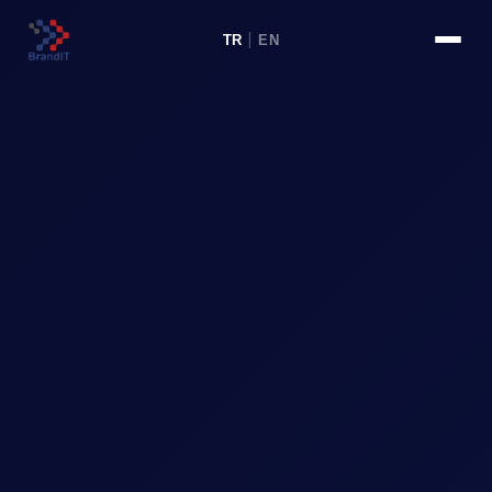
TR
|
EN